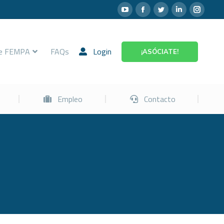
Prevención
Empleo
Contacto
re FEMPA
FAQs
Login
¡ASÓCIATE!
Empleo
Contacto