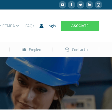
Prevención
Empleo
Contacto
re FEMPA
FAQs
Login
¡ASÓCIATE!
Empleo
Contacto