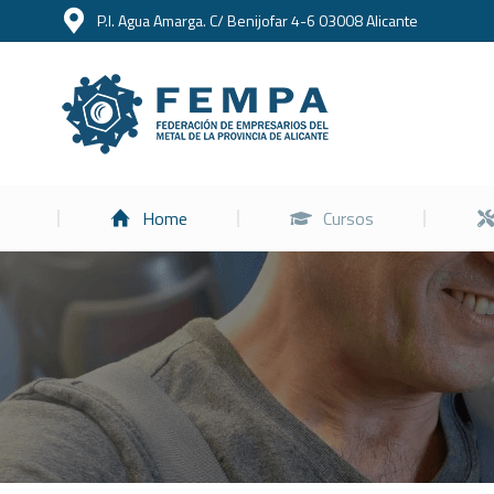
P.I. Agua Amarga. C/ Benijofar 4-6 03008 Alicante
Home
Home
Cursos
Estás aquí: