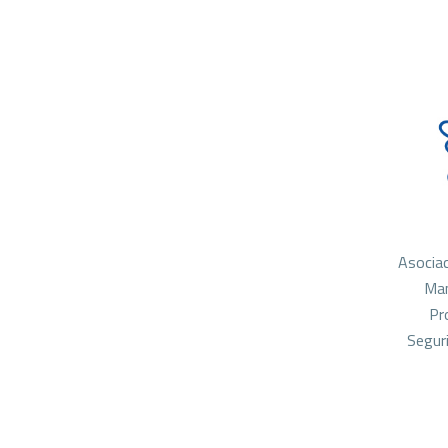
Asociac
Man
Pr
Seguri