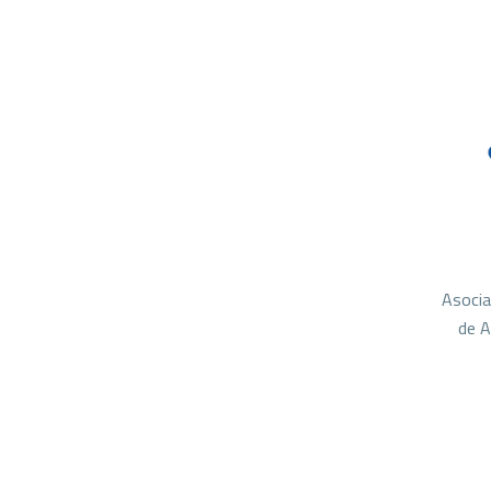
Asocia
de A