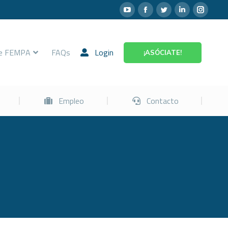
Prevención
Empleo
Contacto
re FEMPA
FAQs
Login
¡ASÓCIATE!
Empleo
Contacto