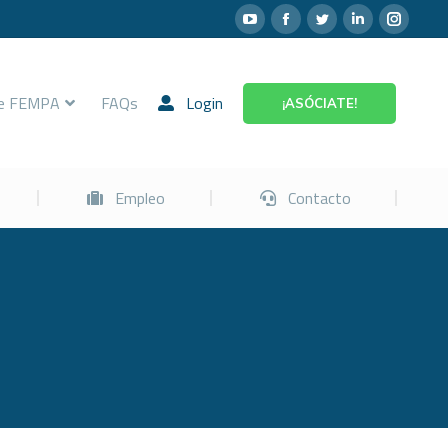
Prevención
Empleo
Contacto
re FEMPA
FAQs
Login
¡ASÓCIATE!
Empleo
Contacto