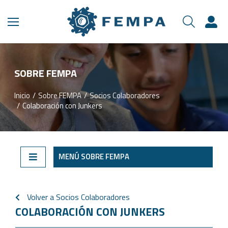
SOBRE FEMPA
Inicio
Sobre FEMPA
Socios Colaboradores
Estás aquí:
Colaboración con Junkers
MENÚ SOBRE FEMPA
Volver a Socios Colaboradores
COLABORACIÓN CON JUNKERS