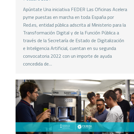
Apúntate Una iniciativa FEDER Las Oficinas Acelera
pyme puestas en marcha en toda España por
Red.es, entidad pública adscrita al Ministerio para la
Transformación Digital y de la Función Pública a
través de la Secretaría de Estado de Digitalización
e Inteligencia Artificial, cuentan en su segunda
convocatoria 2022 con un importe de ayuda
concedida de…