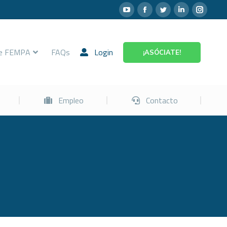
Prevención
Empleo
Contacto
re FEMPA
FAQs
Login
¡ASÓCIATE!
Empleo
Contacto