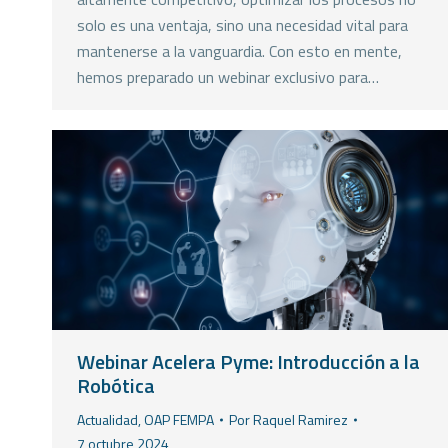
solo es una ventaja, sino una necesidad vital para
mantenerse a la vanguardia. Con esto en mente,
hemos preparado un webinar exclusivo para…
Webinar Acelera Pyme: Introducción a la
Robótica
Actualidad
,
OAP FEMPA
Por
Raquel Ramirez
7 octubre 2024