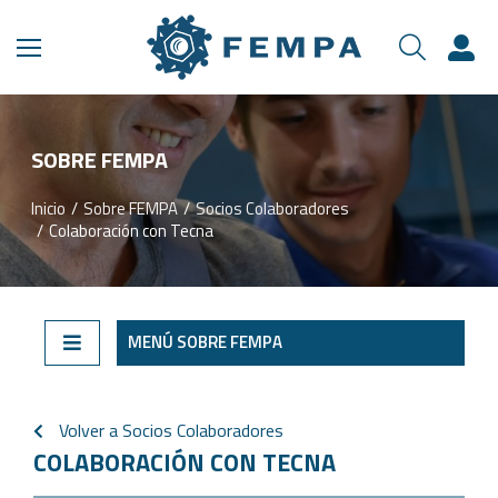
SOBRE FEMPA
Inicio
Sobre FEMPA
Socios Colaboradores
Estás aquí:
Colaboración con Tecna
MENÚ SOBRE FEMPA
Volver a Socios Colaboradores
COLABORACIÓN CON TECNA