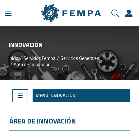
INNOVACIÓN​
Inicio
Servicios Fempa
Servicios Generales
Estás aquí:
Área de Innovación
MENÚ INNOVACIÓN
ÁREA DE INNOVACIÓN