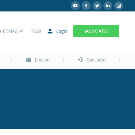
Prevención
Empleo
Contacto
re FEMPA
FAQs
Login
¡ASÓCIATE!
Empleo
Contacto