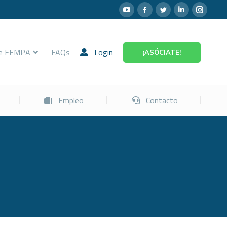
Prevención
Empleo
Contacto
re FEMPA
FAQs
Login
¡ASÓCIATE!
Empleo
Contacto