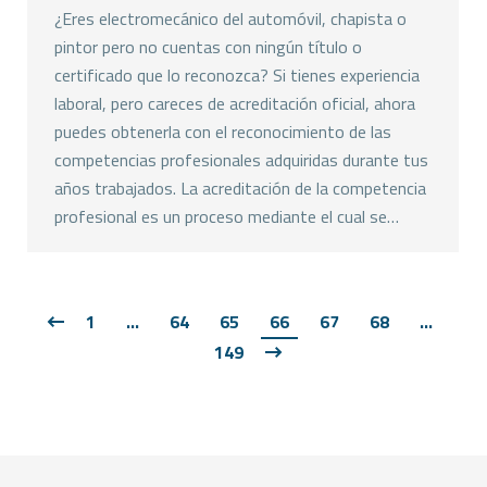
¿Eres electromecánico del automóvil, chapista o
pintor pero no cuentas con ningún título o
certificado que lo reconozca? Si tienes experiencia
laboral, pero careces de acreditación oficial, ahora
puedes obtenerla con el reconocimiento de las
competencias profesionales adquiridas durante tus
años trabajados. La acreditación de la competencia
profesional es un proceso mediante el cual se…
1
…
64
65
66
67
68
…
149
Copyright © FEMPA 2023 Todos los derechos reservados