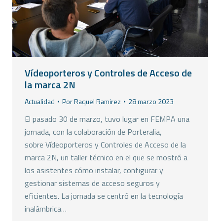
Vídeoporteros y Controles de Acceso de
la marca 2N
Actualidad
Por
Raquel Ramirez
28 marzo 2023
El pasado 30 de marzo, tuvo lugar en FEMPA una
jornada, con la colaboración de Porteralia,
sobre Vídeoporteros y Controles de Acceso de la
marca 2N, un taller técnico en el que se mostró a
los asistentes cómo instalar, configurar y
gestionar sistemas de acceso seguros y
eficientes. La jornada se centró en la tecnología
inalámbrica…