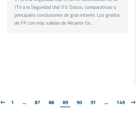
ITV a la Seguridad Vial ITV. Datos, comparativas y
principales conclusiones de gran interés. Los grados
de FP con más salidas de Alicante En…
1
…
87
88
89
90
91
…
149