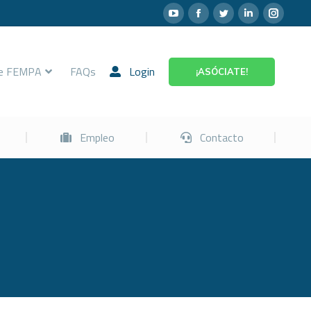
Prevención
Empleo
Contacto
re FEMPA
FAQs
Login
¡ASÓCIATE!
Empleo
Contacto