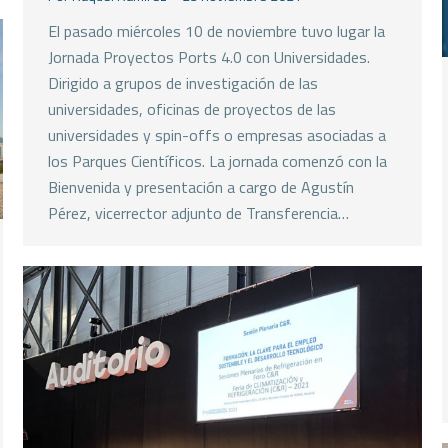
El pasado miércoles 10 de noviembre tuvo lugar la
Jornada Proyectos Ports 4.0 con Universidades.
Dirigido a grupos de investigación de las
universidades, oficinas de proyectos de las
universidades y spin-offs o empresas asociadas a
los Parques Científicos. La jornada comenzó con la
Bienvenida y presentación a cargo de Agustín
Pérez, vicerrector adjunto de Transferencia…