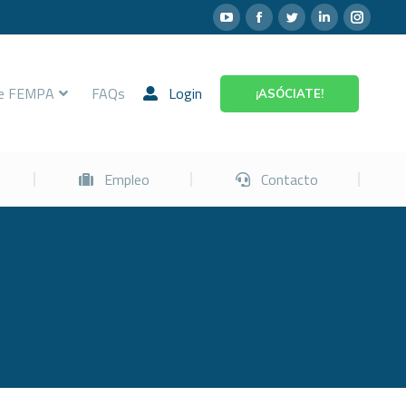
Prevención
Empleo
Contacto
re FEMPA
FAQs
Login
¡ASÓCIATE!
Empleo
Contacto