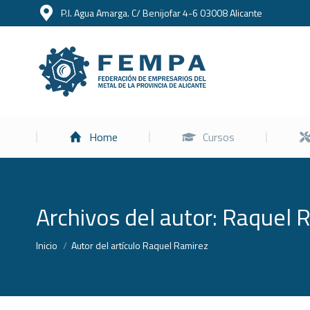
P.I. Agua Amarga. C/ Benijofar 4-6 03008 Alicante
Home
Home
Cursos
Archivos del autor:
Raquel 
Estás aquí:
Inicio
Autor del artículo Raquel Ramirez