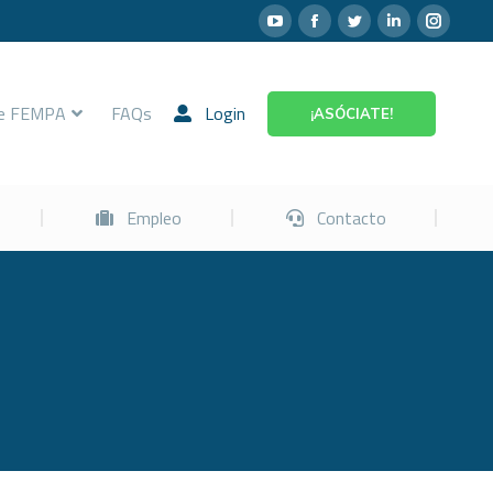
Prevención
Empleo
Contacto
re FEMPA
FAQs
Login
¡ASÓCIATE!
Empleo
Contacto