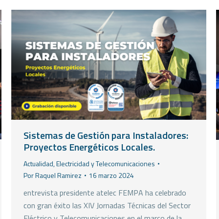
Sistemas de Gestión para Instaladores:
Proyectos Energéticos Locales.
Actualidad
,
Electricidad y Telecomunicaciones
Por
Raquel Ramirez
16 marzo 2024
entrevista presidente atelec FEMPA ha celebrado
con gran éxito las XIV Jornadas Técnicas del Sector
Eléctrico y Telecomunicaciones en el marco de la