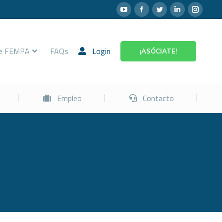
Prevención
Empleo
Contacto
re FEMPA
FAQs
Login
¡ASÓCIATE!
Empleo
Contacto