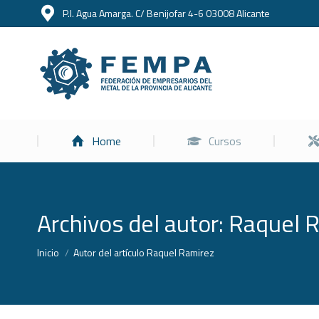
P.I. Agua Amarga. C/ Benijofar 4-6 03008 Alicante
Home
Home
Cursos
Archivos del autor:
Raquel 
Estás aquí:
Inicio
Autor del artículo Raquel Ramirez