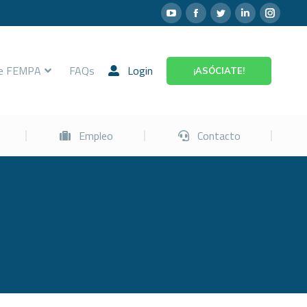
Prevención
Empleo
Contacto
re FEMPA
FAQs
Login
¡ASÓCIATE!
Empleo
Contacto