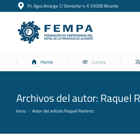
P.I. Agua Amarga. C/ Benijofar 4-6 03008 Alicante
Home
Home
Cursos
Archivos del autor:
Raquel 
Estás aquí:
Inicio
Autor del artículo Raquel Ramirez