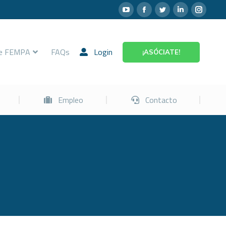
Prevención
Empleo
Contacto
re FEMPA
FAQs
Login
¡ASÓCIATE!
Empleo
Contacto