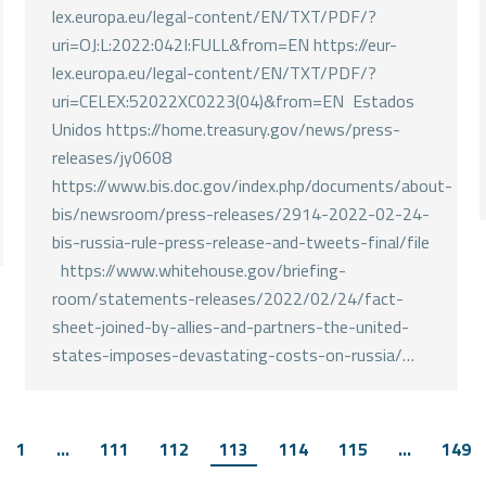
lex.europa.eu/legal-content/EN/TXT/PDF/?
uri=OJ:L:2022:042I:FULL&from=EN https://eur-
lex.europa.eu/legal-content/EN/TXT/PDF/?
uri=CELEX:52022XC0223(04)&from=EN Estados
Unidos https://home.treasury.gov/news/press-
releases/jy0608
https://www.bis.doc.gov/index.php/documents/about-
bis/newsroom/press-releases/2914-2022-02-24-
bis-russia-rule-press-release-and-tweets-final/file
https://www.whitehouse.gov/briefing-
room/statements-releases/2022/02/24/fact-
sheet-joined-by-allies-and-partners-the-united-
states-imposes-devastating-costs-on-russia/…
1
…
111
112
113
114
115
…
149