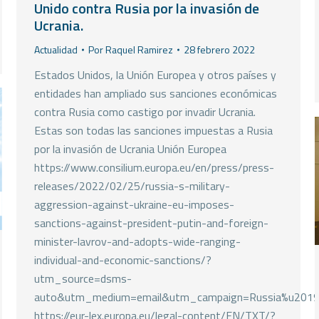
Unido contra Rusia por la invasión de
Ucrania.
Actualidad
Por
Raquel Ramirez
28 febrero 2022
Estados Unidos, la Unión Europea y otros países y
entidades han ampliado sus sanciones económicas
contra Rusia como castigo por invadir Ucrania.
Estas son todas las sanciones impuestas a Rusia
por la invasión de Ucrania Unión Europea
https://www.consilium.europa.eu/en/press/press-
releases/2022/02/25/russia-s-military-
aggression-against-ukraine-eu-imposes-
sanctions-against-president-putin-and-foreign-
minister-lavrov-and-adopts-wide-ranging-
individual-and-economic-sanctions/?
utm_source=dsms-
auto&utm_medium=email&utm_campaign=Russia%u2019s+mi
https://eur-lex.europa.eu/legal-content/EN/TXT/?