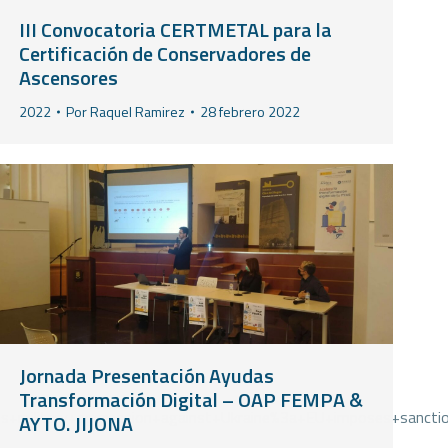
III Convocatoria CERTMETAL para la
Certificación de Conservadores de
Ascensores
2022
Por
Raquel Ramirez
28 febrero 2022
Jornada Presentación Ayudas
Transformación Digital – OAP FEMPA &
litary+aggression+against+Ukraine%3a+EU+imposes+sanctions+
AYTO. JIJONA