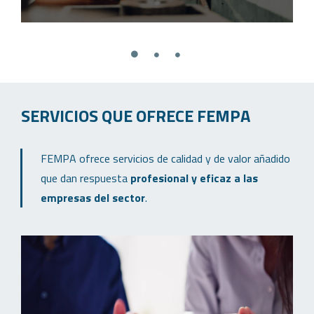
Fempa | Expertos en formación
SERVICIOS QUE OFRECE FEMPA
Más de 1.200 cursos adaptados a la realidad empresarial
DESCUBRE MÁS
FEMPA ofrece servicios de calidad y de valor añadido
que dan respuesta
profesional y eficaz a las
empresas del sector
.