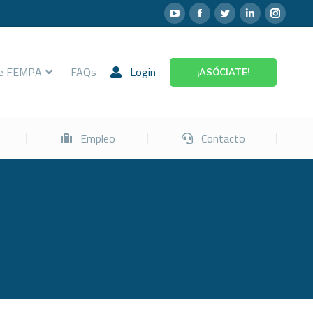
Prevención
Empleo
Contacto
re FEMPA
FAQs
Login
¡ASÓCIATE!
Empleo
Contacto