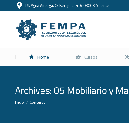
P.I. Agua Amarga. C/ Benijofar 4-6 03008 Alicante
Home
Home
Cursos
Archives:
05 Mobiliario y Mat
Estás aquí:
Inicio
Concurso