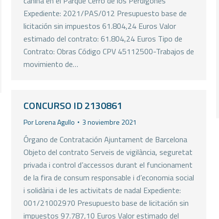
canina en el Parque Cerro de los Perdigones
Expediente: 2021/PAS/012 Presupuesto base de
licitación sin impuestos 61.804,24 Euros Valor
estimado del contrato: 61.804,24 Euros Tipo de
Contrato: Obras Código CPV 45112500-Trabajos de
movimiento de…
CONCURSO ID 2130861
Por
Lorena Agullo
3 noviembre 2021
Órgano de Contratación Ajuntament de Barcelona
Objeto del contrato Serveis de vigilància, seguretat
privada i control d’accessos durant el funcionament
de la fira de consum responsable i d’economia social
i solidària i de les activitats de nadal Expediente:
001/21002970 Presupuesto base de licitación sin
impuestos 97.787,10 Euros Valor estimado del