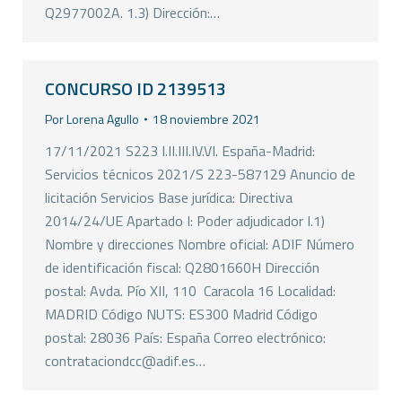
Q2977002A. 1.3) Dirección:…
CONCURSO ID 2139513
Por
Lorena Agullo
18 noviembre 2021
17/11/2021 S223 I.II.III.IV.VI. España-Madrid:
Servicios técnicos 2021/S 223-587129 Anuncio de
licitación Servicios Base jurídica: Directiva
2014/24/UE Apartado I: Poder adjudicador I.1)
Nombre y direcciones Nombre oficial: ADIF Número
de identificación fiscal: Q2801660H Dirección
postal: Avda. Pío XII, 110  Caracola 16 Localidad:
MADRID Código NUTS: ES300 Madrid Código
postal: 28036 País: España Correo electrónico:
contrataciondcc@adif.es…