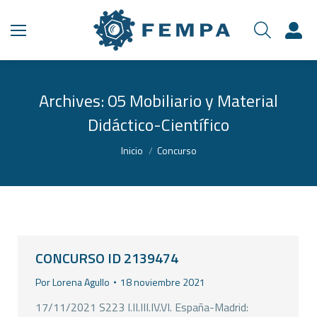
Archives:
05 Mobiliario y Material
Didáctico-Científico
Estás aquí:
Inicio
Concurso
CONCURSO ID 2139474
Por
Lorena Agullo
18 noviembre 2021
17/11/2021 S223 I.II.III.IV.VI. España-Madrid: