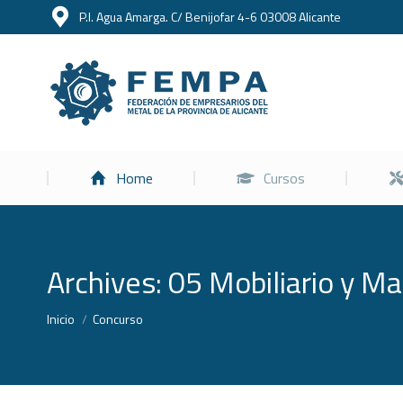
P.I. Agua Amarga. C/ Benijofar 4-6 03008 Alicante
Home
Home
Cursos
Archives:
05 Mobiliario y Mat
Estás aquí:
Inicio
Concurso