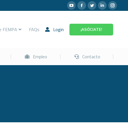
Prevención
Empleo
Contacto
re FEMPA
FAQs
Login
¡ASÓCIATE!
Empleo
Contacto