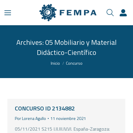
Archives:
05 Mobiliario y Material
Didáctico-Científico
Estás aquí:
Inicio
Concurso
CONCURSO ID 2134882
Por
Lorena Agullo
11 noviembre 2021
05/11/2021 S215 I.II.III.IV.VI. España-Zaragoza: