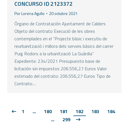
CONCURSO ID 2123372
Por
Lorena Agullo
20 octubre 2021
Órgano de Contratación Ajuntament de Calders
Objeto del contrato Execució de les obres
contemplades en el “Projecte bàsic i executiu de
reurbanització i millora dels serveis bàsics del carrer
Puig Rodors a la urbanització La Guàrdia”
Expediente: 234/2021 Presupuesto base de
licitación sin impuestos 206.556,27 Euros Valor
estimado del contrato: 206.556,27 Euros Tipo de
Contrato:…
1
…
180
181
182
183
184
…
299