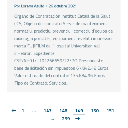
Por
Lorena Agullo
26 octubre 2021
Órgano de Contratación Institut Català de la Salut
(ICS) Objeto del contrato Servei de manteniment
normatiu, predictiu, preventiu i correctiu d’equips de
radiologia portàtils, equipament revelat i impressió
marca FUJIFILM de l’Hospital Universitari Vall
d’Hebron. Expediente:
CSE/AH01/1101266659/22/PO Presupuesto
base de licitación sin impuestos 67.842,48 Euros
Valor estimado del contrato: 135.684,96 Euros
Tipo de Contrato: Servicios…
1
…
147
148
149
150
151
…
299