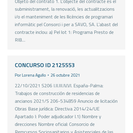
Objeto del contrato 1. L’objecte del contracte és el
subministrament, la renovació, les actualitzacions
i/o el manteniment de les llicències de programari
informàtic pel Consorci i per a SAVO, SA. L’abast del
contracte inclou: a) Pel lot 1: Programa Presto de
RIB…
CONCURSO ID 2125553
Por
Lorena Agullo
26 octubre 2021
22/10/2021 S206 I.II.III.IV.VI. España-Palma:
Trabajos de construcción de residencias de
ancianos 2021/S 206-534859 Anuncio de licitación
Obras Base jurídica: Directiva 2014/24/UE
Apartado I: Poder adjudicador I.1) Nombre y
direcciones Nombre oficial: Consorcio de
Remcursos Sociosanitarios y Asistenciales de las