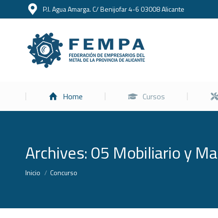
P.I. Agua Amarga. C/ Benijofar 4-6 03008 Alicante
Home
Home
Cursos
Archives:
05 Mobiliario y Mat
Estás aquí:
Inicio
Concurso