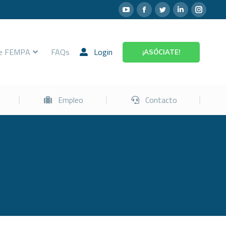
Prevención
Empleo
Contacto
re FEMPA
FAQs
Login
¡ASÓCIATE!
Empleo
Contacto