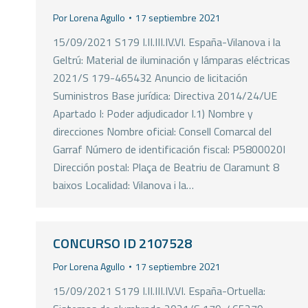
Por
Lorena Agullo
17 septiembre 2021
15/09/2021 S179 I.II.III.IV.VI. España-Vilanova i la
Geltrú: Material de iluminación y lámparas eléctricas
2021/S 179-465432 Anuncio de licitación
Suministros Base jurídica: Directiva 2014/24/UE
Apartado I: Poder adjudicador I.1) Nombre y
direcciones Nombre oficial: Consell Comarcal del
Garraf Número de identificación fiscal: P5800020I
Dirección postal: Plaça de Beatriu de Claramunt 8
baixos Localidad: Vilanova i la…
CONCURSO ID 2107528
Por
Lorena Agullo
17 septiembre 2021
15/09/2021 S179 I.II.III.IV.VI. España-Ortuella: