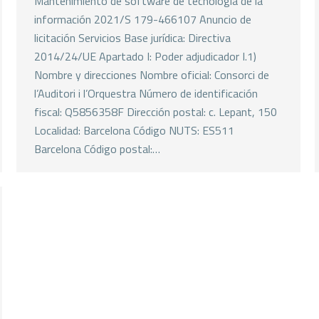
Mantenimiento de software de tecnología de la
información 2021/S 179-466107 Anuncio de
licitación Servicios Base jurídica: Directiva
2014/24/UE Apartado I: Poder adjudicador I.1)
Nombre y direcciones Nombre oficial: Consorci de
l’Auditori i l’Orquestra Número de identificación
fiscal: Q5856358F Dirección postal: c. Lepant, 150
Localidad: Barcelona Código NUTS: ES511
Barcelona Código postal:…