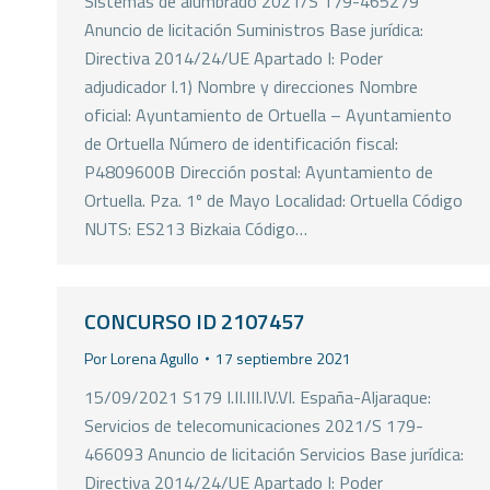
Sistemas de alumbrado 2021/S 179-465279
Anuncio de licitación Suministros Base jurídica:
Directiva 2014/24/UE Apartado I: Poder
adjudicador I.1) Nombre y direcciones Nombre
oficial: Ayuntamiento de Ortuella – Ayuntamiento
de Ortuella Número de identificación fiscal:
P4809600B Dirección postal: Ayuntamiento de
Ortuella. Pza. 1º de Mayo Localidad: Ortuella Código
NUTS: ES213 Bizkaia Código…
CONCURSO ID 2107457
Por
Lorena Agullo
17 septiembre 2021
15/09/2021 S179 I.II.III.IV.VI. España-Aljaraque:
Servicios de telecomunicaciones 2021/S 179-
466093 Anuncio de licitación Servicios Base jurídica:
Directiva 2014/24/UE Apartado I: Poder