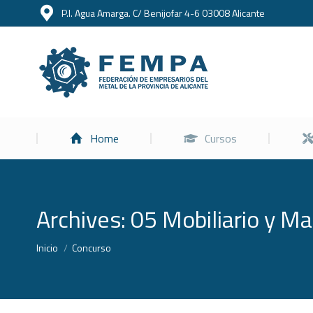
P.I. Agua Amarga. C/ Benijofar 4-6 03008 Alicante
Home
Home
Cursos
Archives:
05 Mobiliario y Mat
Estás aquí:
Inicio
Concurso