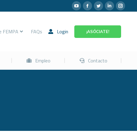
Prevención
Empleo
Contacto
re FEMPA
FAQs
Login
¡ASÓCIATE!
Empleo
Contacto