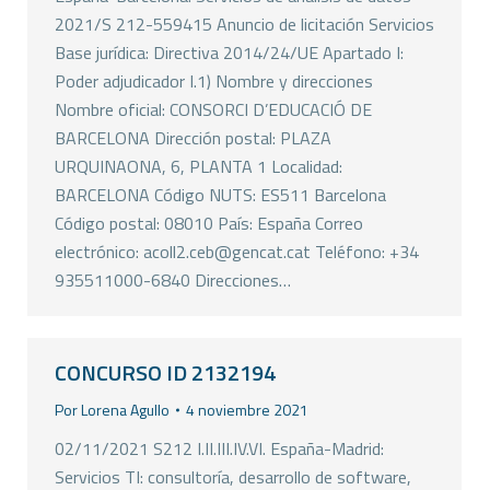
2021/S 212-559415 Anuncio de licitación Servicios
Base jurídica: Directiva 2014/24/UE Apartado I:
Poder adjudicador I.1) Nombre y direcciones
Nombre oficial: CONSORCI D’EDUCACIÓ DE
BARCELONA Dirección postal: PLAZA
URQUINAONA, 6, PLANTA 1 Localidad:
BARCELONA Código NUTS: ES511 Barcelona
Código postal: 08010 País: España Correo
electrónico: acoll2.ceb@gencat.cat Teléfono: +34
935511000-6840 Direcciones…
CONCURSO ID 2132194
Por
Lorena Agullo
4 noviembre 2021
02/11/2021 S212 I.II.III.IV.VI. España-Madrid:
Servicios TI: consultoría, desarrollo de software,