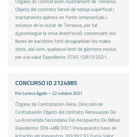
Órgano de Contratación Ajuntament de Terrassa
Objeto del contrato Servei de neteja superficial i
tractaments químics en fonts ornamentals i
estanys de la ciutat de Terrassa, per tal
d¿aconseguir la seva desinfecció, conservant-los
lliures de bactèries fent desaparèixer les males
olors, així com, qualsevol brot de gèrmens nocius
per a la salut Expediente: ECAS 12873/2021…
CONCURSO ID 2124985
Por
Lorena Agullo
22 octubre 2021
Órgano de Contratación Aena. Dirección de
Contratación Objeto del contrato Renovacion De
La Acometida Secundaria Del Aeropuerto De Bilbao
Expediente: DIN-488/2021 Presupuesto base de
licitación sin impuestos 769.997,93 Euros Valor