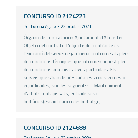
CONCURSO ID 2124223
Por
Lorena Agullo
22 octubre 2021
Órgano de Contratación Ajuntament d’Almoster
Objeto del contrato L’objecte del contracte és
l’execució del servei de jardineria conforme als plecs
de condicions tècniques que informen aquest plec
de condicions administratives particulars. Els
serveis que s’han de prestar a les zones verdes o
enjardinades, són les següents: – Manteniment
d’arbuts, entapissats, enfiladisses i
herbàcies(escarificació i desherbatge,…
CONCURSO ID 2124688
Por
Lorena Agullo
22 octubre 2021