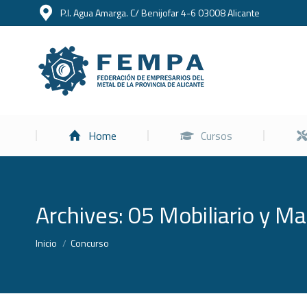
P.I. Agua Amarga. C/ Benijofar 4-6 03008 Alicante
Home
Home
Cursos
Archives:
05 Mobiliario y Mat
Estás aquí:
Inicio
Concurso