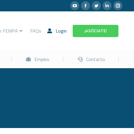
Prevención
Empleo
Contacto
re FEMPA
FAQs
Login
¡ASÓCIATE!
Empleo
Contacto