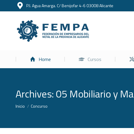
P.I. Agua Amarga. C/ Benijofar 4-6 03008 Alicante
Home
Home
Cursos
Archives:
05 Mobiliario y Mat
Estás aquí:
Inicio
Concurso