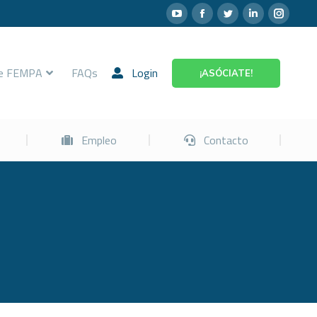
Prevención
Empleo
Contacto
re FEMPA
FAQs
Login
¡ASÓCIATE!
Empleo
Contacto