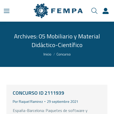
Archives:
05 Mobiliario y Material
Didáctico-Científico
Estás aquí:
Inicio
Concurso
CONCURSO ID 2111939
Por
Raquel Ramirez
29 septiembre 2021
España-Barcelona: Paquetes de software y