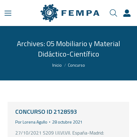
Archives:
05 Mobiliario y Material
Didáctico-Científico
Estás aquí:
Inicio
Concurso
CONCURSO ID 2128593
Por
Lorena Agullo
28 octubre 2021
27/10/2021 S209 I.II.VI.VII. España-Madrid: