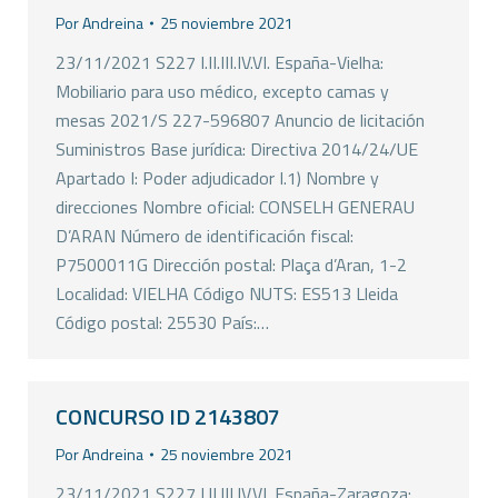
Por
Andreina
25 noviembre 2021
23/11/2021 S227 I.II.III.IV.VI. España-Vielha:
Mobiliario para uso médico, excepto camas y
mesas 2021/S 227-596807 Anuncio de licitación
Suministros Base jurídica: Directiva 2014/24/UE
Apartado I: Poder adjudicador I.1) Nombre y
direcciones Nombre oficial: CONSELH GENERAU
D’ARAN Número de identificación fiscal:
P7500011G Dirección postal: Plaça d’Aran, 1-2
Localidad: VIELHA Código NUTS: ES513 Lleida
Código postal: 25530 País:…
CONCURSO ID 2143807
Por
Andreina
25 noviembre 2021
23/11/2021 S227 I.II.III.IV.VI. España-Zaragoza: