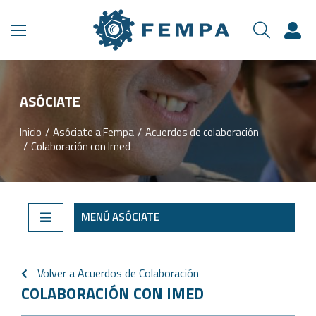
ASÓCIATE​
Inicio
Asóciate a Fempa
Acuerdos de colaboración
Estás aquí:
Colaboración con Imed
MENÚ ASÓCIATE
Volver a Acuerdos de Colaboración
COLABORACIÓN CON IMED