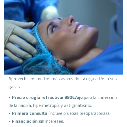
Aproveche los medios más avanzados y diga adiós a sus
gafas.
•
Precio cirugía refractiva: 890€/ojo
para la corrección
de la miopía, hipermetropía y astigmatismo.
•
Primera consulta
(incluye pruebas preoparatorias).
•
Financiación
sin intereses.