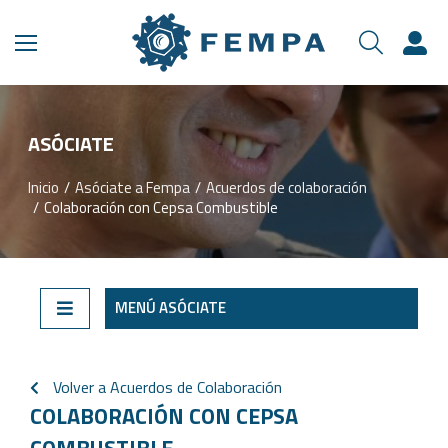
ASÓCIATE​
Inicio
Asóciate a Fempa
Acuerdos de colaboración
Estás aquí:
Colaboración con Cepsa Combustible
MENÚ ASÓCIATE
Volver a Acuerdos de Colaboración
COLABORACIÓN CON CEPSA