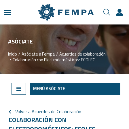
ASÓCIATE​
Inicio
Asóciate a Fempa
Acuerdos de colaboración
Estás aquí:
Colaboración con Electrodomésticos: ECOLEC
MENÚ ASÓCIATE
Volver a Acuerdos de Colaboración
COLABORACIÓN CON