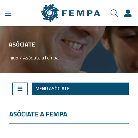
ASÓCIATE​
Inicio
Asóciate a Fempa
Estás aquí:
MENÚ ASÓCIATE
ASÓCIATE A FEMPA