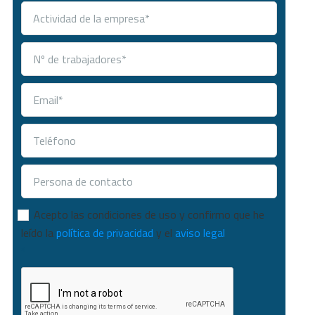
Consentimiento
*
Acepto las condiciones de uso y confirmo que he
leído la
política de privacidad
y el
aviso legal
*