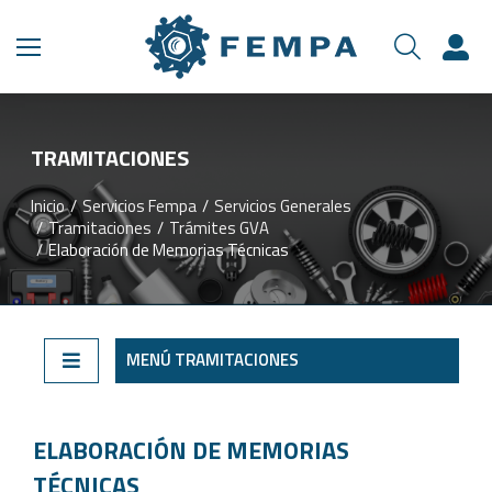
TRAMITACIONES​
Inicio
Servicios Fempa
Servicios Generales
Estás aquí:
Tramitaciones
Trámites GVA
Elaboración de Memorias Técnicas
MENÚ TRAMITACIONES
ELABORACIÓN DE MEMORIAS
TÉCNICAS