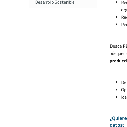
Desarrollo Sostenible
Red
org
Red
Per
Desde
F
búsqueda
producc
Det
Opt
Ide
¿Quiere
datos: