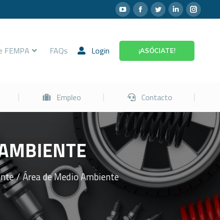
Prevención
Empleo
Contacto
re FEMPA
FAQs
Login
¡ASÓCIATE!
Empleo
Contacto
 AMBIENTE​
ente
Área de Medio Ambiente