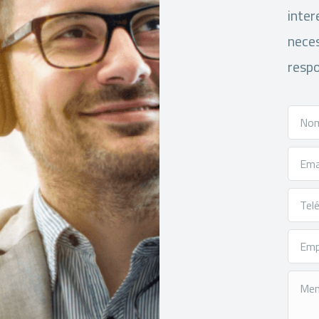
inter
neces
respo