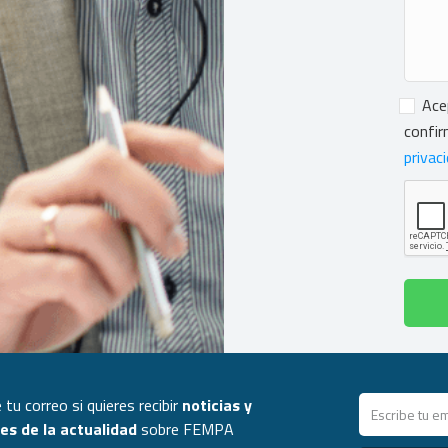
Conse
Ace
confir
privac
 tu correo si quieres recibir
noticias y
s de la actualidad
sobre FEMPA