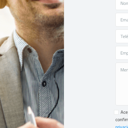
Conse
Ace
confir
privac