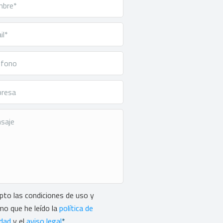
ntimiento
*
pto las condiciones de uso y
mo que he leído la
política de
idad
y el
aviso legal
*