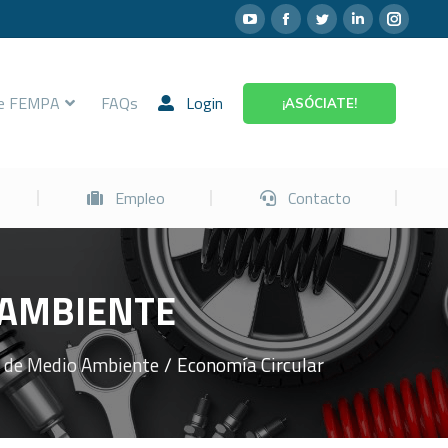
Prevención
Empleo
Contacto
re FEMPA
FAQs
Login
¡ASÓCIATE!
Empleo
Contacto
 AMBIENTE​
 de Medio Ambiente
Economía Circular