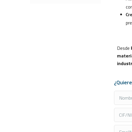
con
Cr
pre
Desde
materi
industr
¿Quiere