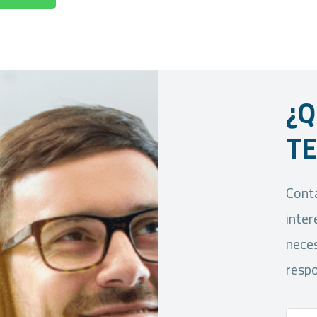
¿Q
T
Conta
inter
neces
respo