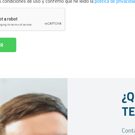
s condiciones de uso y confirmo que he leído la
política de privacida
¿Q
T
Conta