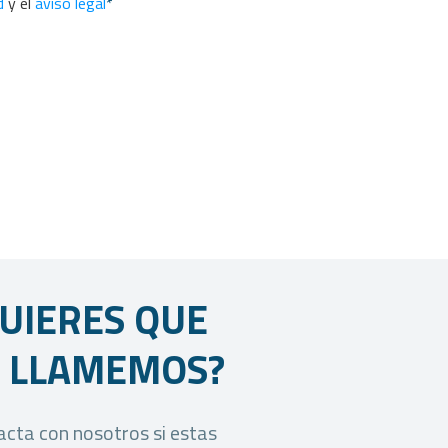
d
y el
aviso legal
*
UIERES QUE
E LLAMEMOS?
cta con nosotros si estas