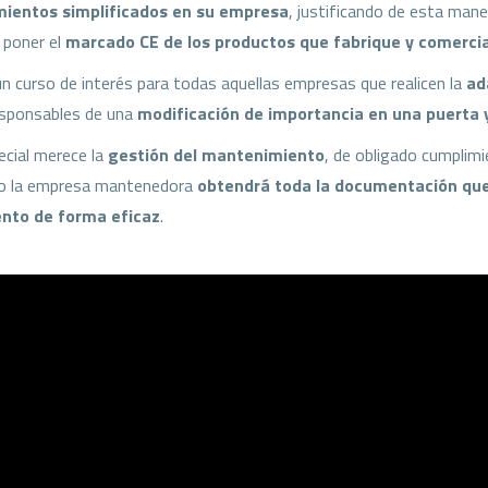
mientos simplificados en su empresa
, justificando de esta man
 poner el
marcado CE de los productos que fabrique y comercia
un curso de interés para todas aquellas empresas que realicen la
ad
sponsables de una
modificación de importancia en una puerta 
cial merece la
gestión del mantenimiento
, de obligado cumplimi
so la empresa mantenedora
obtendrá toda la documentación que l
nto de forma eficaz
.