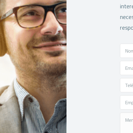
inter
neces
respo