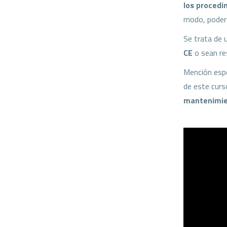
los procedi
modo, poder
Se trata de 
CE
o sean re
Mención espe
de este cur
mantenimie