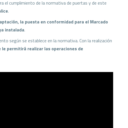
era el cumplimiento de la normativa de puertas y de este
lice
.
aptación, la puesta en conformidad para el Marcado
ya instalada
.
ento según se establece en la normativa. Con la realización
e permitirá realizar las operaciones de