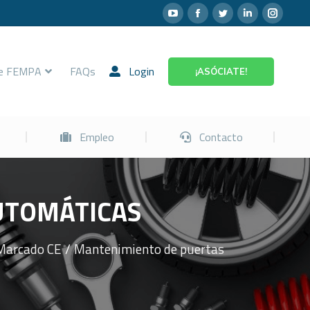
Prevención
Empleo
Contacto
re FEMPA
FAQs
Login
¡ASÓCIATE!
Empleo
Contacto
UTOMÁTICAS
Marcado CE
Mantenimiento de puertas