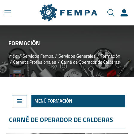
FORMACIÓN
Inicio
Servicios Fempa
Servicios Generales
Formación
Estás aquí:
Carnets Profesionales
Carné de Operador de Calderas
MENÚ FORMACIÓN
CARNÉ DE OPERADOR DE CALDERAS