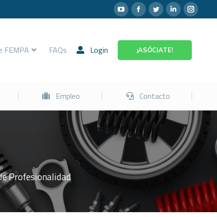
Prevención
Empleo
Contacto
re FEMPA
FAQs
Login
¡ASÓCIATE!
Empleo
Contacto
de Profesionalidad