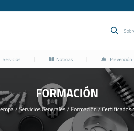
Cursos
Servicios
Noticias
Sob
Servicios
Noticias
Prevención
FORMACIÓN
 Fempa
Servicios Generales
Formación
Certificados 