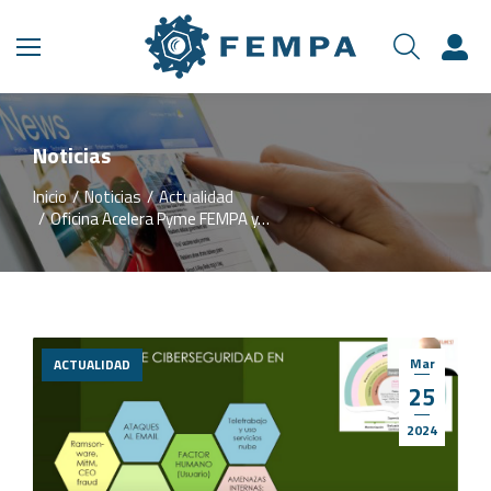
Noticias
Inicio
Noticias
Actualidad
Estás aquí:
Oficina Acelera Pyme FEMPA y…
Mar
ACTUALIDAD
25
2024