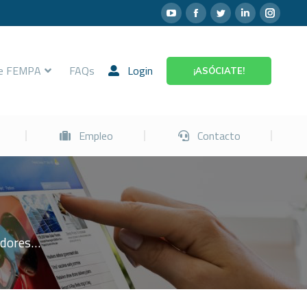
Prevención
Empleo
Contacto
re FEMPA
FAQs
Login
¡ASÓCIATE!
Empleo
Contacto
jadores…