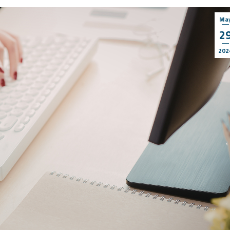
Ma
2
202