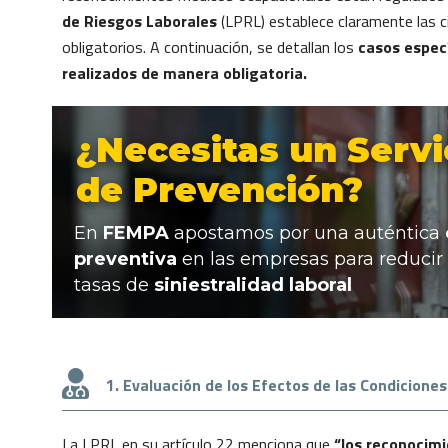
de Riesgos Laborales
(LPRL) establece claramente las c
obligatorios. A continuación, se detallan los
casos espec
realizados de manera obligatoria.
¿Necesitas un Servi
de Prevención?
En
FEMPA
apostamos por una auténtica
preventiva
en las empresas para reducir 
tasas de
siniestralidad laboral
1. Evaluación de los Efectos de las Condiciones
La LPRL en su artículo 22 menciona que
“los reconocimi