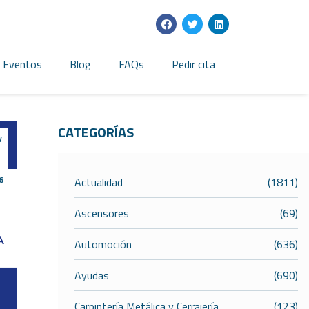
Eventos
Blog
FAQs
Pedir cita
CATEGORÍAS
y
1
6
Actualidad
(1811)
Ascensores
(69)
Automoción
(636)
Ayudas
(690)
Carpintería Metálica y Cerrajería
(123)