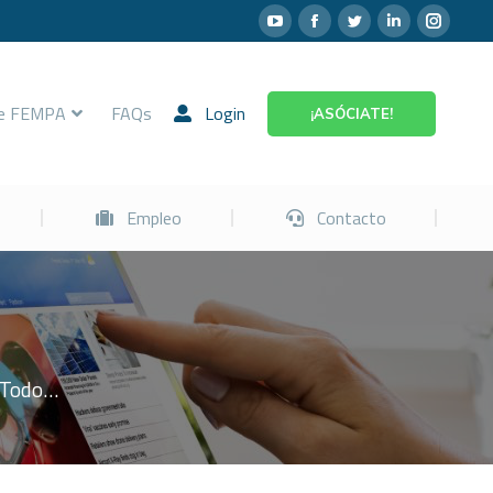
Prevención
Empleo
Contacto
re FEMPA
FAQs
Login
¡ASÓCIATE!
Empleo
Contacto
 Todo…