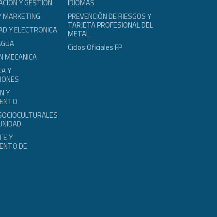
ACION Y GESTION
IDIOMAS
Y MARKETING
PREVENCIÓN DE RIESGOS Y
TARJETA PROFESIONAL DEL
AD Y ELECTRONICA
METAL
AGUA
Ciclos Oficiales FP
N MECANICA
A Y
IONES
N Y
IENTO
 SOCIOCULTURALES
UNIDAD
TE Y
ENTO DE