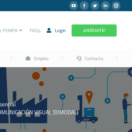
Prevención
Empleo
Contacto
re FEMPA
FAQs
Login
¡ASÓCIATE!
Empleo
Contacto
sencial
OMUNICACIÓN VISUAL (BIMODAL)