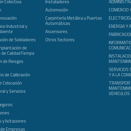
ón Colectiva
Instaladores
ADMINISTR
n
Automoción
COMERCIO 
nnovación
Carpintería Metálica y Puertas
ELECTRICID
Automáticas
co Industrial y
ENERGIA Y 
biente
Ascensores
FABRICACIO
ción de Soldadores
Otros Sectores
INFORMATIC
mplantación de
COMUNICAC
 de Calidad Fempa
INSTALACIO
n de Riesgos
MANTENIM
s
SERVICIOS
io de Calibración
Y A LA COM
e Colocación
TRANSPOR
MANTENIMI
ral y Servicios
VEHICULOS
Seguros
iones
 y licitaciones
 de Empresas