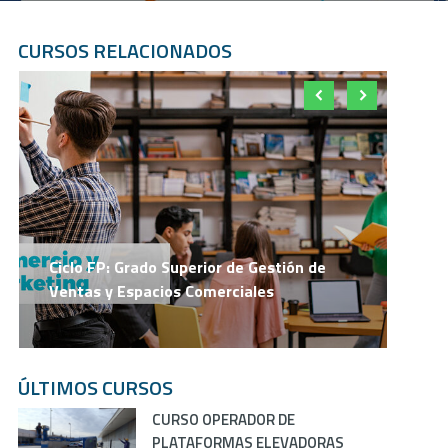
CURSOS RELACIONADOS
C
Ciclo FP: Grado Superior de Gestión de
E
Ventas y Espacios Comerciales
P
ÚLTIMOS CURSOS
CURSO OPERADOR DE
PLATAFORMAS ELEVADORAS