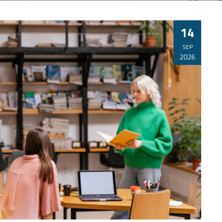
14
SEP
2026
CURSO CAPTACIÓN DIGITAL PRÁCTICA
A TU
LANDING PAGE + LEAD MAGNET: CREA TU
SISTEMA DE CAPTACIÓN AUTOMÁTICO