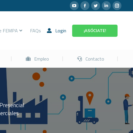
Prevención
Empleo
Contacto
re FEMPA
FAQs
Login
¡ASÓCIATE!
Empleo
Contacto
Presencial
erciales