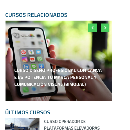
CURSOS RELACIONADOS
CURSO DISEÑO PROFESIONAL CON CANVA
C
E IA: POTENCIA TU MARCA PERSONAL Y
E
COMUNICACIÓN VISUAL (BIMODAL)
P
ÚLTIMOS CURSOS
CURSO OPERADOR DE
PLATAFORMAS ELEVADORAS