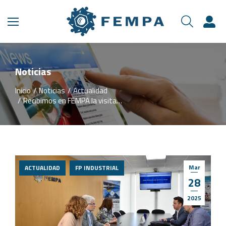
Noticias
Inicio
Noticias
Actualidad
Estás aquí:
Recibimos en FEMPA la visita…
Mar
ACTUALIDAD
FP INDUSTRIAL
28
2025